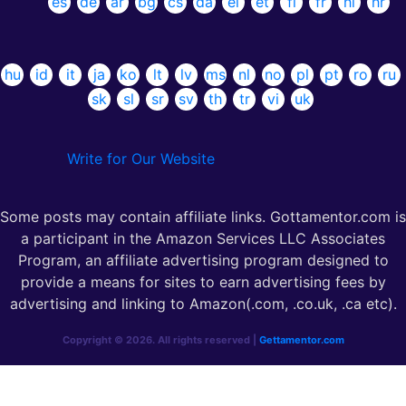
es
de
ar
bg
cs
da
el
et
fi
fr
hi
hr
hu
id
it
ja
ko
lt
lv
ms
nl
no
pl
pt
ro
ru
sk
sl
sr
sv
th
tr
vi
uk
Write for Our Website
Some posts may contain affiliate links. Gottamentor.com is
a participant in the Amazon Services LLC Associates
Program, an affiliate advertising program designed to
provide a means for sites to earn advertising fees by
advertising and linking to Amazon(.com, .co.uk, .ca etc).
Copyright © 2026. All rights reserved |
Gettamentor.com