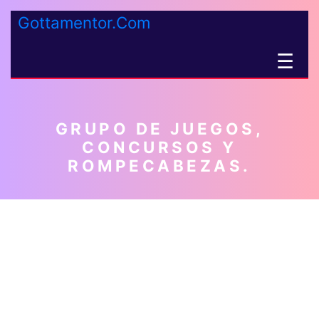
Gottamentor.Com
☰
GRUPO DE JUEGOS,
CONCURSOS Y
ROMPECABEZAS.