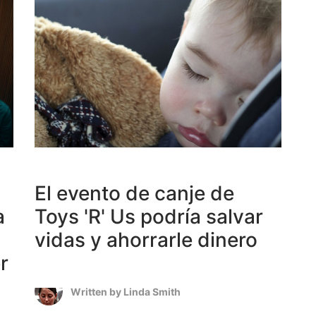
El evento de canje de
a
Toys 'R' Us podría salvar
vidas y ahorrarle dinero
r
Written by
Linda Smith