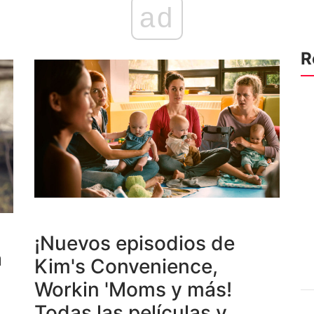
ad
R
¡Nuevos episodios de
a
Kim's Convenience,
Workin 'Moms y más!
Todas las películas y