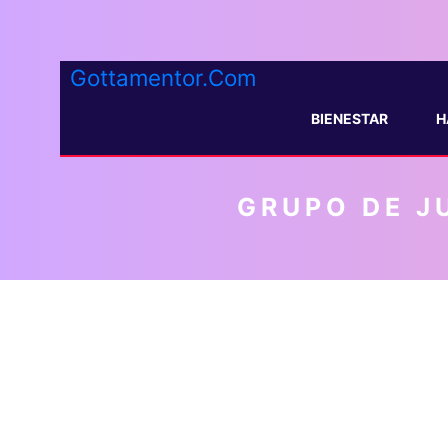
Gottamentor.Com
BIENESTAR
H
GRUPO DE J