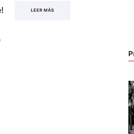
!
LEER MÁS
e
P