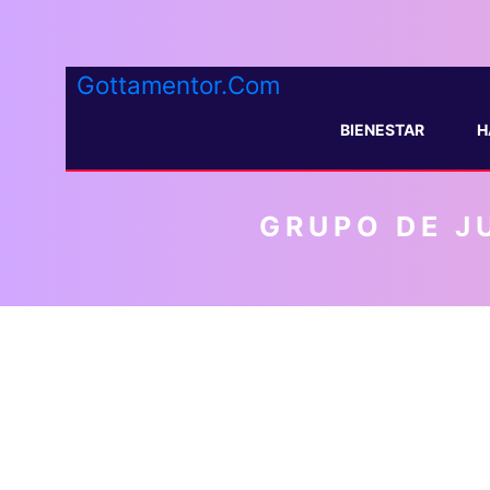
Gottamentor.Com
BIENESTAR
H
GRUPO DE J