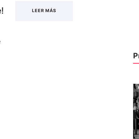
!
LEER MÁS
e
P