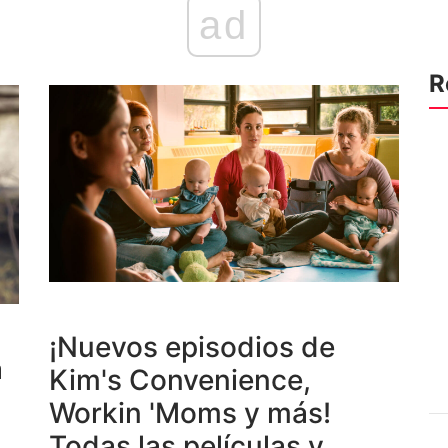
ad
R
¡Nuevos episodios de
a
Kim's Convenience,
Workin 'Moms y más!
Todas las películas y