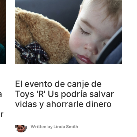
El evento de canje de
a
Toys 'R' Us podría salvar
vidas y ahorrarle dinero
r
Written by
Linda Smith