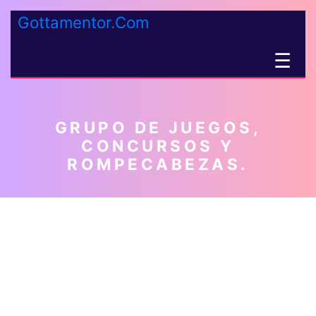
Gottamentor.Com
☰
GRUPO DE JUEGOS,
CONCURSOS Y
ROMPECABEZAS.