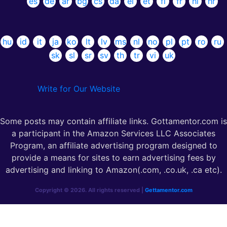
es
de
ar
bg
cs
da
el
et
fi
fr
hi
hr
hu
id
it
ja
ko
lt
lv
ms
nl
no
pl
pt
ro
ru
sk
sl
sr
sv
th
tr
vi
uk
Write for Our Website
Some posts may contain affiliate links. Gottamentor.com is
a participant in the Amazon Services LLC Associates
Program, an affiliate advertising program designed to
provide a means for sites to earn advertising fees by
advertising and linking to Amazon(.com, .co.uk, .ca etc).
Copyright © 2026. All rights reserved |
Gettamentor.com