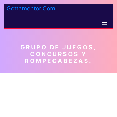
Gottamentor.Com
☰
GRUPO DE JUEGOS,
CONCURSOS Y
ROMPECABEZAS.