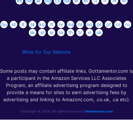
es
de
ar
bg
cs
da
el
et
fi
fr
hi
hr
hu
id
it
ja
ko
lt
lv
ms
nl
no
pl
pt
ro
ru
sk
sl
sr
sv
th
tr
vi
uk
Write for Our Website
Some posts may contain affiliate links. Gottamentor.com is
a participant in the Amazon Services LLC Associates
Program, an affiliate advertising program designed to
provide a means for sites to earn advertising fees by
advertising and linking to Amazon(.com, .co.uk, .ca etc).
Copyright © 2026. All rights reserved |
Gettamentor.com