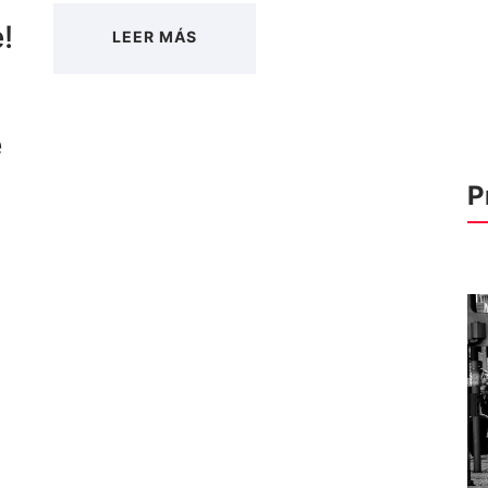
!
LEER MÁS
e
P