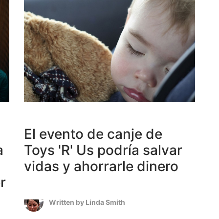
El evento de canje de
a
Toys 'R' Us podría salvar
vidas y ahorrarle dinero
r
Written by
Linda Smith