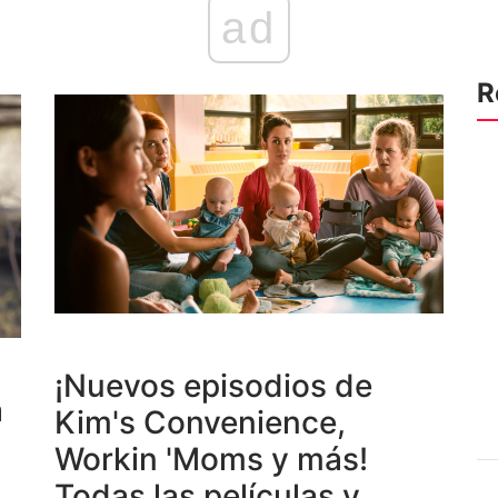
ad
R
¡Nuevos episodios de
a
Kim's Convenience,
Workin 'Moms y más!
Todas las películas y