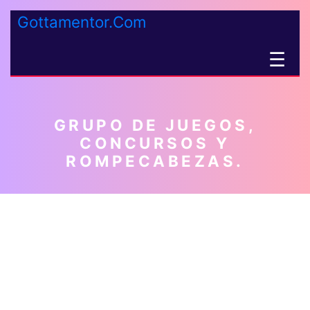
Gottamentor.Com
☰
GRUPO DE JUEGOS,
CONCURSOS Y
ROMPECABEZAS.