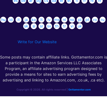
es
de
ar
bg
cs
da
el
et
fi
fr
hi
hr
hu
id
it
ja
ko
lt
lv
ms
nl
no
pl
pt
ro
ru
sk
sl
sr
sv
th
tr
vi
uk
Write for Our Website
Some posts may contain affiliate links. Gottamentor.com is
a participant in the Amazon Services LLC Associates
Program, an affiliate advertising program designed to
provide a means for sites to earn advertising fees by
advertising and linking to Amazon(.com, .co.uk, .ca etc).
Copyright © 2026. All rights reserved |
Gettamentor.com