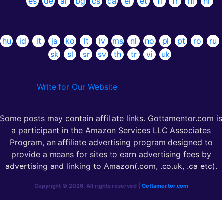
es
de
ar
bg
cs
da
el
et
fi
fr
hi
hr
hu
id
it
ja
ko
lt
lv
ms
nl
no
pl
pt
ro
ru
sk
sl
sr
sv
th
tr
vi
uk
Write for Our Website
Some posts may contain affiliate links. Gottamentor.com is
a participant in the Amazon Services LLC Associates
Program, an affiliate advertising program designed to
provide a means for sites to earn advertising fees by
advertising and linking to Amazon(.com, .co.uk, .ca etc).
Copyright © 2026. All rights reserved |
Gettamentor.com