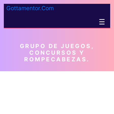
Gottamentor.Com
☰
GRUPO DE JUEGOS,
CONCURSOS Y
ROMPECABEZAS.