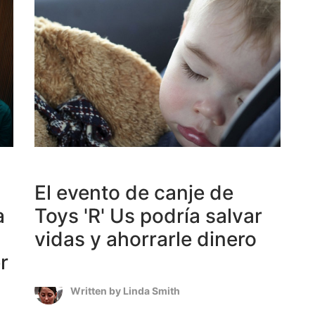
El evento de canje de
a
Toys 'R' Us podría salvar
vidas y ahorrarle dinero
r
Written by
Linda Smith