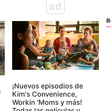
ad
R
¡Nuevos episodios de
a
Kim's Convenience,
Workin 'Moms y más!
Todas las películas y