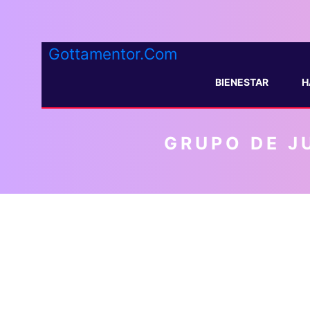
Gottamentor.Com
BIENESTAR
H
GRUPO DE J