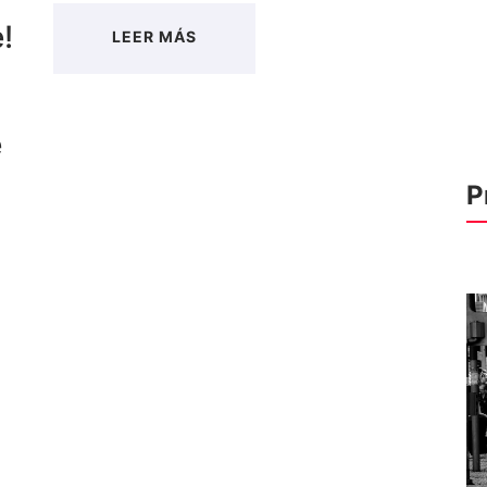
!
LEER MÁS
e
P