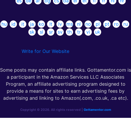
es
de
ar
bg
cs
da
el
et
fi
fr
hi
hr
hu
id
it
ja
ko
lt
lv
ms
nl
no
pl
pt
ro
ru
sk
sl
sr
sv
th
tr
vi
uk
Write for Our Website
Some posts may contain affiliate links. Gottamentor.com is
a participant in the Amazon Services LLC Associates
Program, an affiliate advertising program designed to
provide a means for sites to earn advertising fees by
advertising and linking to Amazon(.com, .co.uk, .ca etc).
Copyright © 2026. All rights reserved |
Gettamentor.com