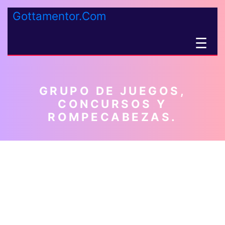
Gottamentor.Com
☰
GRUPO DE JUEGOS,
CONCURSOS Y
ROMPECABEZAS.