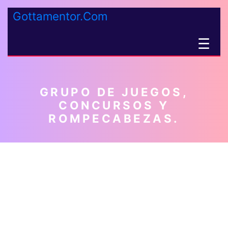
Gottamentor.Com
☰
GRUPO DE JUEGOS,
CONCURSOS Y
ROMPECABEZAS.