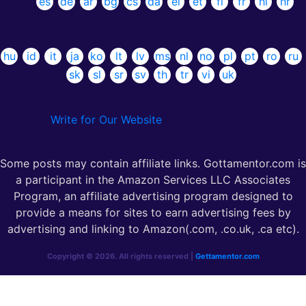
es
de
ar
bg
cs
da
el
et
fi
fr
hi
hr
hu
id
it
ja
ko
lt
lv
ms
nl
no
pl
pt
ro
ru
sk
sl
sr
sv
th
tr
vi
uk
Write for Our Website
Some posts may contain affiliate links. Gottamentor.com is
a participant in the Amazon Services LLC Associates
Program, an affiliate advertising program designed to
provide a means for sites to earn advertising fees by
advertising and linking to Amazon(.com, .co.uk, .ca etc).
Copyright © 2026. All rights reserved |
Gettamentor.com